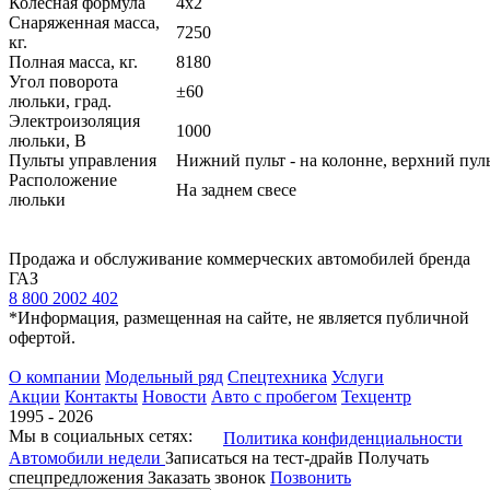
Колесная формула
4х2
Снаряженная масса,
7250
кг.
Полная масса, кг.
8180
Угол поворота
±60
люльки, град.
Электроизоляция
1000
люльки, В
Пульты управления
Нижний пульт - на колонне, верхний пуль
Расположение
На заднем свесе
люльки
Продажа и обслуживание коммерческих автомобилей бренда
ГАЗ
8 800 2002 402
*Информация, размещенная на сайте, не является публичной
офертой.
О компании
Модельный ряд
Спецтехника
Услуги
Акции
Контакты
Новости
Авто с пробегом
Техцентр
1995 - 2026
Мы в социальных сетях:
Политика конфиденциальности
Автомобили недели
Записаться на тест-драйв
Получать
спецпредложения
Заказать звонок
Позвонить