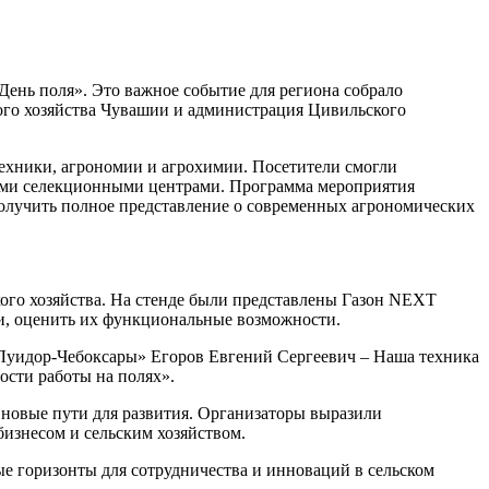
День поля». Это важное событие для региона собрало
кого хозяйства Чувашии и администрация Цивильского
ехники, агрономии и агрохимии. Посетители смогли
ими селекционными центрами. Программа мероприятия
получить полное представление о современных агрономических
кого хозяйства. На стенде были представлены Газон NEXT
ки, оценить их функциональные возможности.
«Луидор-Чебоксары» Егоров Евгений Сергеевич – Наша техника
ости работы на полях».
 новые пути для развития. Организаторы выразили
бизнесом и сельским хозяйством.
е горизонты для сотрудничества и инноваций в сельском