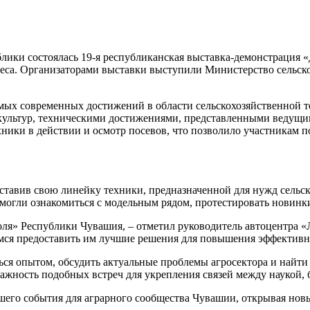
лики состоялась 19-я республиканская выставка-демонстрация «
знеса. Организаторами выставки выступили Министерство сельс
мых современных достижений в области сельскохозяйственной т
 культур, техническими достижениями, представленными ведущ
ники в действии и осмотр посевов, что позволило участникам 
ставив свою линейку техники, предназначенной для нужд сельс
смогли ознакомиться с модельным рядом, протестировать новин
оля» Республики Чувашия, – отметил руководитель автоцентра 
мимся предоставить им лучшие решения для повышения эффективн
ся опытом, обсудить актуальные проблемы агросектора и найти
важность подобных встреч для укрепления связей между наукой, 
его события для аграрного сообщества Чувашии, открывая новы