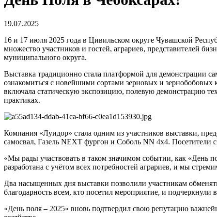
19.07.2025
16 и 17 июля 2025 года в Цивильском округе Чувашской Респуб
множество участников и гостей, аграриев, представителей би
муниципального округа.
Выставка традиционно стала платформой для демонстрации са
ознакомиться с новейшими сортами зерновых и зернобобовых
включала статическую экспозицию, полевую демонстрацию тех
практиках.
Компания «Луидор» стала одним из участников выставки, пред
самосвал, Газель NEXT фургон и Соболь NN 4х4. Посетители 
«Мы рады участвовать в таком значимом событии, как «День п
разработана с учётом всех потребностей аграриев, и мы стре
Два насыщенных дня выставки позволили участникам обменять
благодарность всем, кто посетил мероприятие, и подчеркнули 
«День поля – 2025» вновь подтвердил свою репутацию важнейш